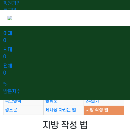
회원가입
로그인
오늘
0
어제
0
최대
0
전체
0
계촌법
고금관작 대조표
동서양 연대 대조표
">
방문자수
간지대조표
관혼상제
이름의 유래
족보상식
방위도
24절기
경조문
제사상 차리는 법
지방 작성 법
지방 작성 법