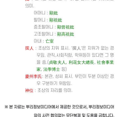
의미.
어머니 :
顯妣
할머니 :
顯祖妣
증조할머니 :
顯曾祖妣
고조할머니 :
顯高祖妣
아내 :
亡室
孺人
: 조상의 지위 표시. '孺人'은 지위가 없는 경
우임. 관직,사회직함, 학위등이 있다면 그 명
을 씀.(
貞敬夫人, 利花女大總長, 社會事業
家, 法學博士
등)
慶州李氏
: 본관, 성씨 표시. 부인이 두분 이상인 경
우 구분하기 위함임.
神位
: 조상의 자리를 의미.
※ 본 자료는 뿌리정보미디어에서 제공한 것으로서, 뿌리정보미디어
와의 사전 협의없는 무단복제 및 도용을 금합니다.