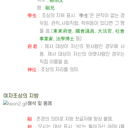
백부 :
顯伯父
형 :
顯兄
學生
: 조상의 지위 표시. '學生'은 관직이 없는 경
우임. 관직,사회직함, 학위등이 있다면 그 명
을 씀.(
東來府使, 國會議員, 大法官, 社會
事業家, 法學博士
등)
府君
: 제사 대상이 자신의 윗사람인 경우에 사
용. 제사 대상이 자신의 아랫사람인 경우는
직접 이름을 씀.
神位
: 조상의 자리를 의미.
여자조상의 지방
해석 및 용례
顯
: 존경의 의미로 지방 첫글자에 항상 붙음.
妣
: 모시는 대상 표시. '비'는 돌아가신 어머니를