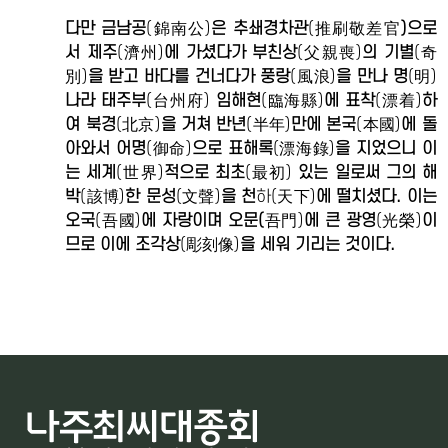
다만 금남공
(錦南公)
은 추쇄경차관
(推刷敬差官
)으로
서 제주
(濟州)
에 가셨다가 부친상
(父親喪)
의 기별
(奇
別)
을 받고 바다를 건너다가 풍랑
(風浪)
을 만나 명
(明)
나라 태주부
(台州府)
임해현
(臨海縣)
에 표착
(漂着)
하
여 북경
(北京)
을 거쳐 반년
(半年)
만에 본국
(本國)
에 돌
아와서 어명
(御命)
으로 표해록
(漂海錄)
을 지었으니 이
는 세계
(世界)
적으로 최초
(最初)
있는 일로써 그의 해
박
(該博)
한 문성
(文聲)
을 천
하(天下)
에 떨치셨다. 이는
오국
(吾國)
에 자랑이며 오문(
吾門)
에 큰 광영
(光榮)
이
므로 이에 조각상
(彫刻像)
을 세워 기리는 것이다.