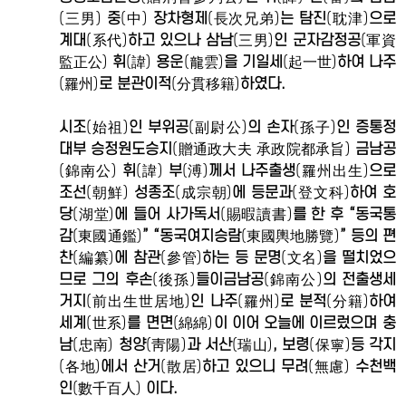
(三男)
중
(中)
장차형제
(長次兄弟)
는 탐진
(耽津)
으로
계대
(系代)
하고 있으나 삼남
(三男)
인 군자감정공
(軍資
監正公)
휘
(諱)
용운
(龍雲)
을 기일세
(起一世)
하여 나주
(羅州)
로 분관이적
(分貫移籍)
하였다.
시조
(始祖)
인 부위공
(副尉公)
의 손자
(孫子)
인 증통정
대부 승정원도승지
(贈通政大夫 承政院都承旨)
금남공
(錦南公)
휘
(諱)
부
(溥)
께서 나주출생
(羅州出生)
으로
조선
(朝鮮)
성종조
(成宗朝)
에 등문과
(登文科)
하여 호
당
(湖堂)
에 들어 사가독서
(賜暇讀書)
를 한 후 “동국통
감
(東國通鑑)
” “동국여지승람
(東國輿地勝覽)
” 등의 편
찬
(編纂)
에 참관
(參管)
하는 등 문명
(文名)
을 떨치었으
므로 그의 후손
(後孫)
들이금남공
(錦南公)
의 전출생세
거지
(前出生世居地)
인 나주
(羅州)
로 분적
(分籍)
하여
세계
(世系)
를 면면
(綿綿)
이 이어 오늘에 이르렀으며 충
남
(忠南)
청양
(靑陽)
과 서산
(瑞山)
, 보령
(保寧)
등 각지
(各地)
에서 산거
(散居)
하고 있으니 무려
(無慮)
수천백
인
(數千百人)
이다.