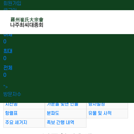
회원가입
로그인
오늘
0
어제
0
최대
0
전체
0
나주최씨유래
시 조
참판공
">
방문자수
참의공
의곡공
송강공
지산공
가문을 빛낸 인물
향사일정
항렬표
분파도
유물 및 사적
주요 세거지
족보 간행 내역