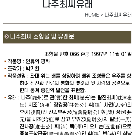
나주최씨유래
HOME > 나주최씨유래
나주최씨 조형물 및 유래문
조형물 번호 066 준공 1997년 11월 01일
작품명 : 인류의 평화
조각가 : 박기환
작품설명 : 좌대 위는 배를 상징하며 배위 조형물은 우주를 향
하여 전진과 인류의 평화와 옛것과 윗 사람의 공경으로
한데 뭉쳐 종친의 발전을 표현함.
유래 : 나주
(羅州)
로 관
(貫)
한 최씨
(崔氏)
는 탐진최씨
(耽津崔
氏)
시조
(始祖)
장경공
(莊景公)
휘
(諱)
사전
(思全)
의
후예
(後裔)
인 진의부위공
(進義副尉公)
휘
(諱)
정원
(井
元)
을 시조
(始祖)
로 삼고 부위공
(副尉公)
의 일남
(一男)
진사공
(進士公)
휘
(諱)
택
(澤)
의 오세손
(五世孫)
으로
증형조참판공
(贈刑曺參判公)
인 휘
(諱)
번
(蕃)
의 삼남