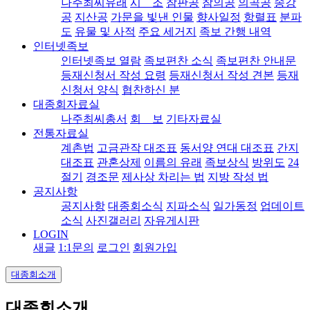
나주최씨유래
시 조
참판공
참의공
의곡공
송강
공
지산공
가문을 빛낸 인물
향사일정
항렬표
분파
도
유물 및 사적
주요 세거지
족보 간행 내역
인터넷족보
인터넷족보 열람
족보편찬 소식
족보편찬 안내문
등재신청서 작성 요령
등재신청서 작성 견본
등재
신청서 양식
협찬하신 분
대종회자료실
나주최씨총서
회 보
기타자료실
전통자료실
계촌법
고금관작 대조표
동서양 연대 대조표
간지
대조표
관혼상제
이름의 유래
족보상식
방위도
24
절기
경조문
제사상 차리는 법
지방 작성 법
공지사항
공지사항
대종회소식
지파소식
일가동정
업데이트
소식
사진갤러리
자유게시판
LOGIN
새글
1:1문의
로그인
회원가입
대종회소개
대종회소개