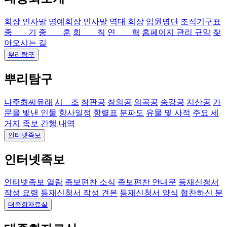
회장 인사말
명예회장 인사말
역대 회장
임원명단
조직기구표
종 기
종 훈
회 칙
연 혁
홈페이지 관리 규약
찾
아오시는 길
뿌리탐구
뿌리탐구
나주최씨유래
시 조
참판공
참의공
의곡공
송강공
지산공
가
문을 빛낸 인물
향사일정
항렬표
분파도
유물 및 사적
주요 세
거지
족보 간행 내역
인터넷족보
인터넷족보
인터넷족보 열람
족보편찬 소식
족보편찬 안내문
등재신청서
작성 요령
등재신청서 작성 견본
등재신청서 양식
협찬하신 분
대종회자료실