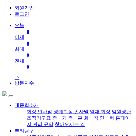
회원가입
로그인
오늘
0
어제
0
최대
0
전체
0
">
방문자수
대종회소개
회장 인사말
명예회장 인사말
역대 회장
임원명단
조직기구표
종 기
종 훈
회 칙
연 혁
홈페이
지 관리 규약
찾아오시는 길
뿌리탐구