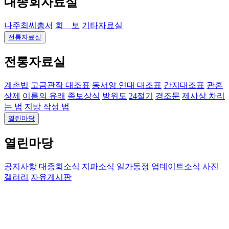
대종회자료실
나주최씨총서
회 보
기타자료실
전통자료실
전통자료실
계촌법
고금관작 대조표
동서양 연대 대조표
간지대조표
관혼
상제
이름의 유래
족보상식
방위도
24절기
경조문
제사상 차리
는 법
지방 작성 법
열린마당
열린마당
공지사항
대종회소식
지파소식
일가동정
업데이트소식
사진
갤러리
자유게시판