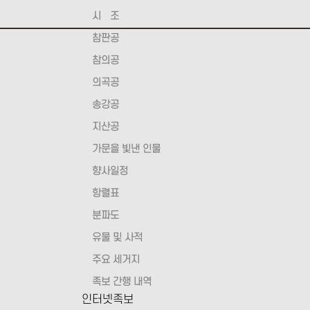
시 조
참판공
참의공
의곡공
송강공
지산공
가문을 빛낸 인물
향사일정
항렬표
분파도
유물 및 사적
주요 세거지
족보 간행 내역
인터넷족보