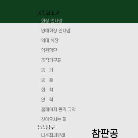
대종회소개
회장 인사말
명예회장 인사말
역대 회장
임원명단
조직기구표
종 기
종 훈
회 칙
연 혁
홈페이지 관리 규약
찾아오시는 길
뿌리탐구
참판공
나주최씨유래