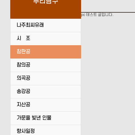
뿌리탐구
pc 테스트 글입니다.
나주최씨유래
시 조
참판공
참의공
의곡공
송강공
지산공
가문을 빛낸 인물
향사일정