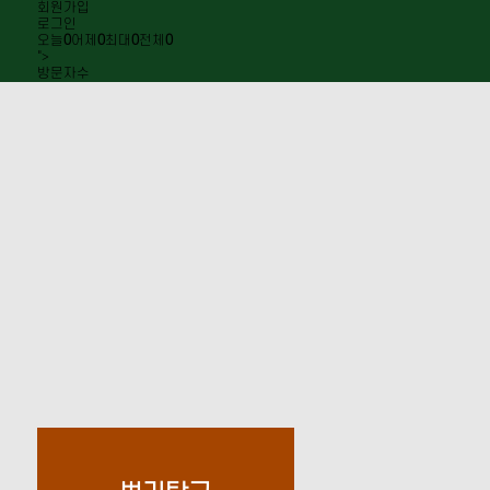
회원가입
로그인
오늘
0
어제
0
최대
0
전체
0
">
방문자수